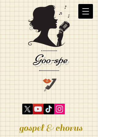
Goo-spe
gospel & chorus