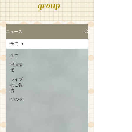
group
ニュース
全て
全て
出演情
報
ライブ
のご報
告
NEWS