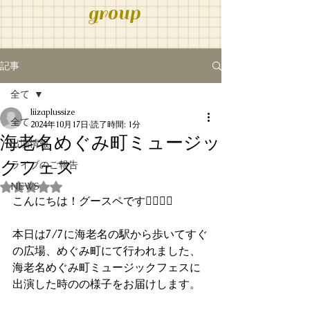
group
記事
全て
liizaplussize
全て
2024年10月17日
読了時間: 1分
海老名めぐみ町ミュージッ
出演情報
クフェス
ライブのご報告
NEWS
5つ星のうちNaNと評価されています。
こんにちは！グースペです💁🏻‍♀️✨
本日は7/7に海老名の駅から歩いてすぐ
の広場、めぐみ町にて行われました、
海老名めぐみ町ミュージックフェスに
出演した時のの様子をお届けします。