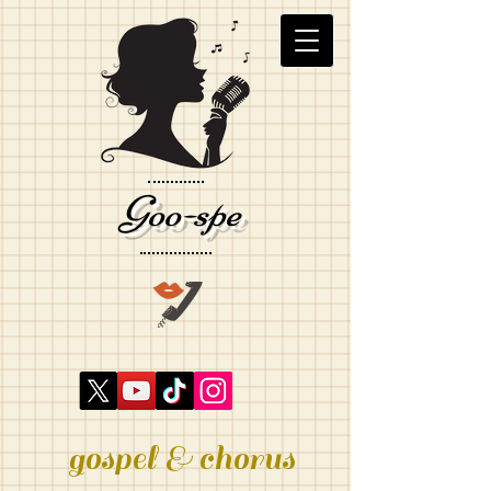
Goo-spe
gospel & chorus