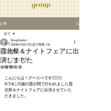
group
記事
全て
liizaplussize
全て
2024年10月17日
読了時間: 1分
霞北祭＆ナイトフェアに出
出演情報
演しました
ライブのご報告
NEWS
5つ星のうちNaNと評価されています。
こんにちは！グースペです💁🏻‍♀️✨
8/24に川越の霞が関で行われました霞
北祭＆ナイトフェアに出演させていた
だきました。