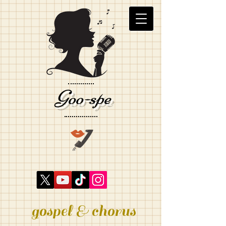
Goo-spe
gospel & chorus